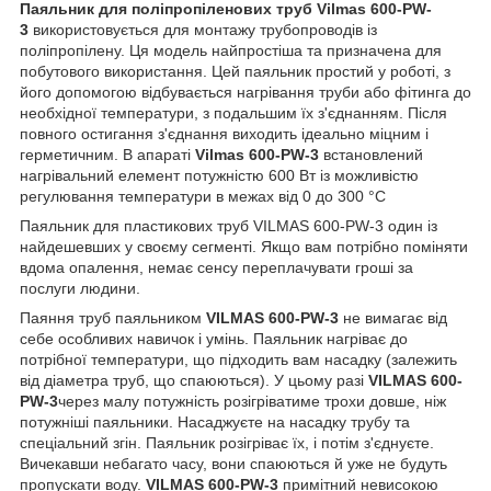
Паяльник для поліпропіленових труб Vilmas 600-PW-
3
використовується для монтажу трубопроводів із
поліпропілену. Ця модель найпростіша та призначена для
побутового використання. Цей паяльник простий у роботі, з
його допомогою відбувається нагрівання труби або фітинга до
необхідної температури, з подальшим їх з'єднанням. Після
повного остигання з'єднання виходить ідеально міцним і
герметичним. В апараті
Vilmas 600-PW-3
встановлений
нагрівальний елемент потужністю 600 Вт із можливістю
регулювання температури в межах від 0 до 300 °C
Паяльник для пластикових труб VILMAS 600-PW-3 один із
найдешевших у своєму сегменті. Якщо вам потрібно поміняти
вдома опалення, немає сенсу переплачувати гроші за
послуги людини.
Паяння труб паяльником
VILMAS 600-PW-3
не вимагає від
себе особливих навичок і умінь. Паяльник нагріває до
потрібної температури, що підходить вам насадку (залежить
від діаметра труб, що спаюються). У цьому разі
VILMAS 600-
PW-3
через малу потужність розігріватиме трохи довше, ніж
потужніші паяльники. Насаджуєте на насадку трубу та
спеціальний згін. Паяльник розігріває їх, і потім з'єднуєте.
Вичекавши небагато часу, вони спаюються й уже не будуть
пропускати воду.
VILMAS 600-PW-3
примітний невисокою