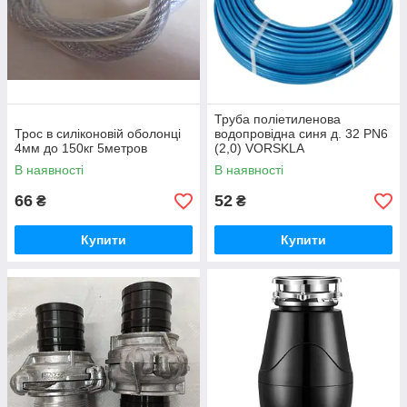
Труба поліетиленова
Трос в силіконовій оболонці
водопровідна синя д. 32 PN6
4мм до 150кг 5метров
(2,0) VORSKLA
В наявності
В наявності
66
52
₴
₴
Купити
Купити