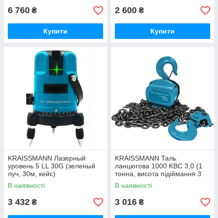
6 760
2 600
₴
₴
Купити
Купити
KRAISSMANN Лазерный
KRAISSMANN Таль
уровень 5 LL 30G (зеленый
ланцюгова 1000 KBC 3,0 (1
луч, 30м, кейс)
тонна, висота підіймання 3
метри)
В наявності
В наявності
3 432
3 016
₴
₴