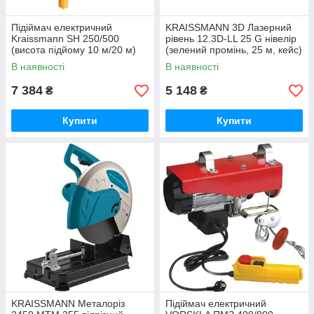
Підіймач електричний
KRAISSMANN 3D Лазерний
Kraissmann SH 250/500
рівень 12.3D-LL 25 G нівелір
(висота підйому 10 м/20 м)
(зелений промінь, 25 м, кейс)
В наявності
В наявності
7 384
5 148
₴
₴
Купити
Купити
KRAISSMANN Металоріз
Підіймач електричний