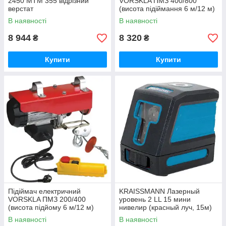
2450 МТМ 355 відрізний
VORSKLA ПМЗ 400/800
верстат
(висота підіймання 6 м/12 м)
В наявності
В наявності
8 944
8 320
₴
₴
Купити
Купити
Підіймач електричний
KRAISSMANN Лазерный
VORSKLA ПМЗ 200/400
уровень 2 LL 15 мини
(висота підйому 6 м/12 м)
нивелир (красный луч, 15м)
В наявності
В наявності