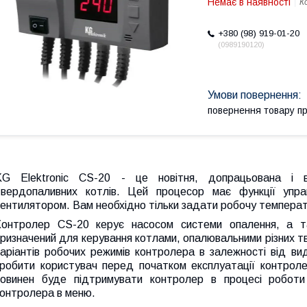
Немає в наявності
К
+380 (98) 919-01-20
0989190120
повернення товару п
KG Elektronic CS-20 - це новітня, допрацьована і 
твердопаливних котлів. Цей процесор має функції упра
ентилятором. Вам необхідно тільки задати робочу температ
Контролер CS-20 керує насосом системи опалення, а 
призначений для керування котлами, опалювальними різних 
варіантів робочих режимів контролера в залежності від ви
зробити користувач перед початком експлуатації контрол
повинен буде підтримувати контролер в процесі робот
контролера в меню.