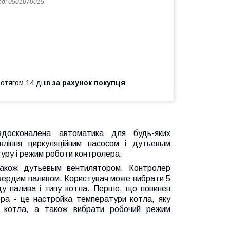
од:
0501070015
ротягом 14 днів
за рахунок покупця
вдосконалена автоматика для будь-яких
вління циркуляційним насосом і дутьевым
уру і режим роботи контролера.
також дутьевым вентилятором. Контролер
твердим паливом. Користувач може вибрати 5
ду палива і типу котла. Перше, що повинен
ера - це настройка температури котла, яку
и котла, а також вибрати робочий режим