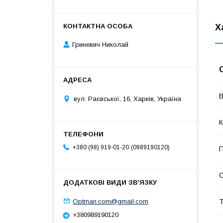
Х
Гриневич Николай
В
вул. Раєвської, 16, Харків, Україна
К
0989190120
+380 (98) 919-01-20
П
Optman.com@gmail.com
Т
+380989190120