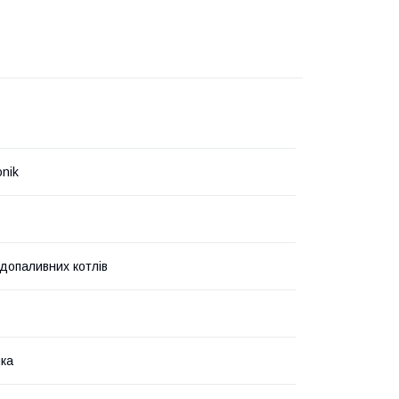
onik
допаливних котлів
ка