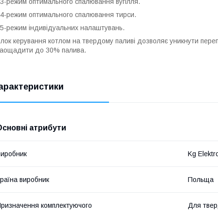
3-режим оптимального спалювання вугілля.
4-режим оптимального спалювання тирси.
5-режим індивідуальних налаштувань.
лок керування котлом на твердому паливі дозволяє уникнути пере
аощадити до 30% палива.
арактеристики
Основні атрибути
иробник
Kg Elektr
раїна виробник
Польща
ризначення комплектуючого
Для твер