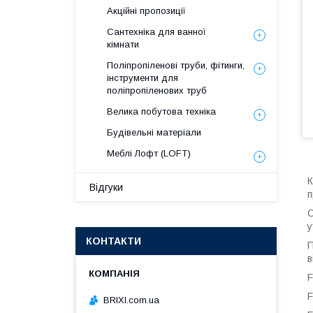
Акційні пропозиції
Сантехніка для ванної
кімнати
Поліпропіленові труби, фітинги,
інструменти для
поліпропіленових труб
Велика побутова техніка
Будівельні матеріали
Меблі Лофт (LOFT)
К
Відгуки
п
О
у
КОНТАКТИ
П
в
F
F
BRIXI.com.ua