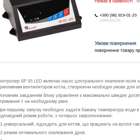
Немає в наявності
К
+380 (98) 919-01-20
0989190120
повернення товару п
онтролер SP 05 LED включає насос центрального опалення після з
рипливним
вентилятором котла, створюючи необхідні умови для оп
сновним завданням блоку управління є максимально швидке досягн
тримання її на необхідному рівні.
ри першому запуску необхідно задати бажану температуру води в
ідповідний режим роботи, з чотирьох запропонованих:
1-універсальний, підходить для котлів, що працюють на вугіллі так 
2-режим оптимального спалювання дров.