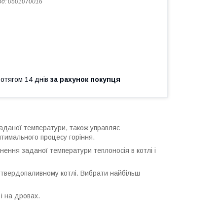
од:
0501070016
ротягом 14 днів
за рахунок покупця
аданої температури, також управляє
тимального процесу горіння.
ення заданої температури теплоносія в котлі і
твердопаливному котлі. Вибрати найбільш
і на дровах.