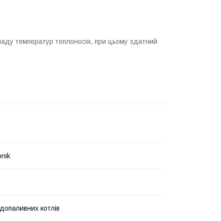
паду температур теплоносія, при цьому здатний
onik
допаливних котлів