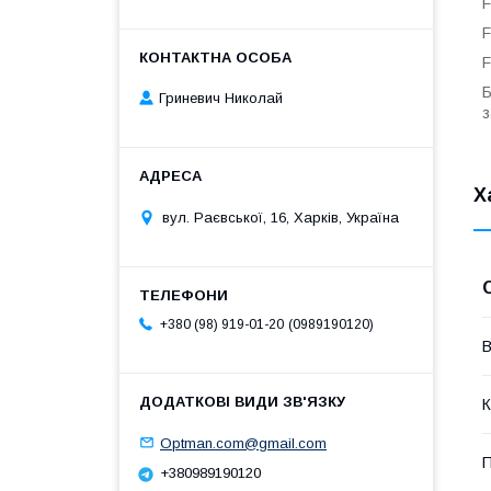
F
F
F
Б
Гриневич Николай
з
Х
вул. Раєвської, 16, Харків, Україна
0989190120
+380 (98) 919-01-20
В
К
Optman.com@gmail.com
П
+380989190120