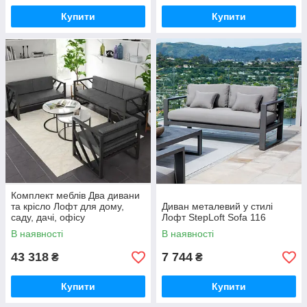
Купити
Купити
Комплект меблів Два дивани
та крісло Лофт для дому,
Диван металевий у стилі
саду, дачі, офісу
Лофт StepLoft Sofa 116
В наявності
В наявності
43 318
7 744
₴
₴
Купити
Купити