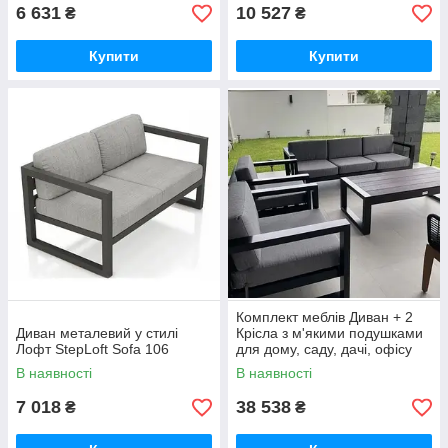
6 631
10 527
₴
₴
Купити
Купити
Комплект меблів Диван + 2
Диван металевий у стилі
Крісла з м'якими подушками
Лофт StepLoft Sofa 106
для дому, саду, дачі, офісу
В наявності
В наявності
7 018
38 538
₴
₴