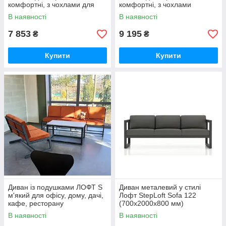
комфортні, з чохлами для
комфортні, з чохлами
дому, дачі на тера
подушки для офісу, дому,
В наявності
В наявності
дачі
7 853
9 195
₴
₴
Купити
Купити
Диван із подушками ЛОФТ S
Диван металевий у стилі
м'який для офісу, дому, дачі,
Лофт StepLoft Sofa 122
кафе, ресторану
(700x2000x800 мм)
В наявності
В наявності