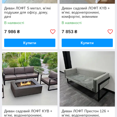
Диван ЛОФТ S метал, м'які
Диван садовий ЛОФТ KYB +
подушки для офісу, дому,
м'які, водонепроникні,
дачі
комфортні, знімними
чохлами для офісу, дому,
В наявності
В наявності
дачі
7 986
7 853
₴
₴
Купити
Купити
Диван садовий ЛОФТ KYB +
Диван ЛОФТ Престон 126 +
м'які, водонепроникні,
м'які, водонепроникні,