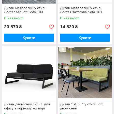
Диван металевий у стилі
Диван металевий у стилі
Лофт StepLoft Sofa 103
Лофт Статлгова Sofa 101
В наявності
В наявності
20 570
14 520
₴
₴
Купити
Купити
Диван двомісний SOFT для
Диван "SOFT" у стилі Loft
офісу в чорному кольорі
двомісний