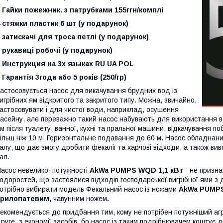
 Гайки пожежник. з патрубками 155ггн/комплі
 стяжки пластик 6 шт (у подарунок)
 затискачі для троса петлі (у подарунок)
 рукавиці робочі (у подарунок)
 Инструкция на 3х языках RU UA POL
 Гарантія 3года або 5 років (250/гр)
астосовується насос для викачування брудних вод із
игрібних ям відкритого та закритого типу. Можна, звичайно,
астосовувати і для чистої води, наприклад, осушення
асейну, але переважно такий насос набувають для використання в 
м після туалету, ванної, кухні та пральної машини, відкачування п
ільш ніж 10 м. Горизонтальне подавання до 60 м. Насос обладнан
алу, що дає змогу дробити фекалії та харчові відходи, а також ви
ал.
асос невеликої потужності
AkWa PUMPS WQD 1,1 кВт
- не призна
одоростей, що застоялися відходів господарської вигрібної ями з 
отрібно вибирати модель Фекальний насос із ножами
AkWa PUMPS 
трилопатевим,
чавунним ножем
.
екомендується до придбання тим, кому не потрібен потужніший агрег
руге, з економії засобів, бо насос із таким подрібнювачем коштує 