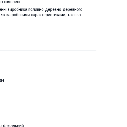
рн комплект
нанні виробника поливно-деревно-деревного
к за робочими характеристиками, так і за
SH
о-фекальний