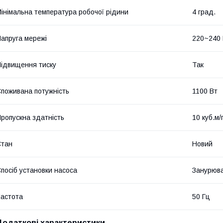
інімальна температура робочої рідини
4 град.
апруга мережі
220~240
ідвищення тиску
Так
поживана потужність
1100 Вт
ропускна здатність
10 куб.м/
Стан
Новий
посіб установки насоса
Занурюв
астота
50 Гц
Додаткові характеристики