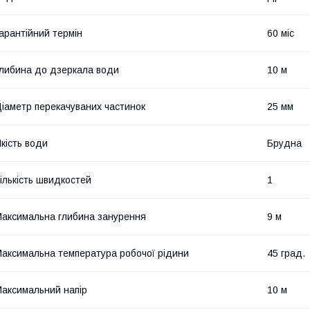
арантійний термін
60 міс
либина до дзеркала води
10 м
іаметр перекачуваних частинок
25 мм
кість води
Брудна
ількість швидкостей
1
аксимальна глибина занурення
9 м
аксимальна температура робочої рідини
45 град.
аксимальний напір
10 м