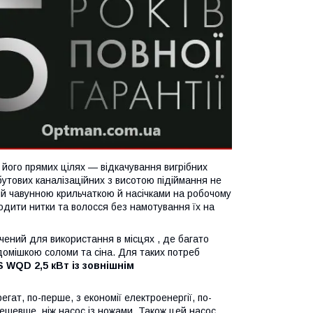
його прямих цілях — відкачування вигрібних
обутових каналізаційних з висотою підіймання не
ий чавунною крильчаткою й насічками на робочому
водити нитки та волосся без намотування їх на
чений для використання в місцях , де багато
домішкою соломи та сіна. Для таких потреб
WQD 2,5 кВт із зовнішнім
ат, по-перше, з економії електроенергії, по-
дешевше, ніж насос із ножами. Також цей насос