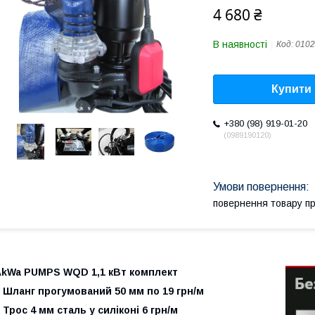
4 680 ₴
В наявності
Код:
0102
Купити
+380 (98) 919-01-20
0989190120
повернення товару п
AkWa PUMPS WQD 1,1 кВт комплект
 Шланг прогумований 50 мм по 19 грн/м
 Трос 4 мм сталь у силіконі 6 грн/м