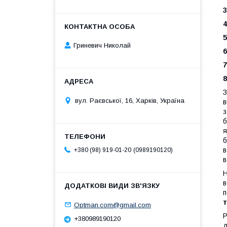
3
4
5
Гриневич Николай
6
7
8
З
вул. Раєвської, 16, Харків, Україна
в
з
б
я
б
в
0989190120
+380 (98) 919-01-20
в
Н
в
п
Optman.com@gmail.com
Р
+380989190120
д