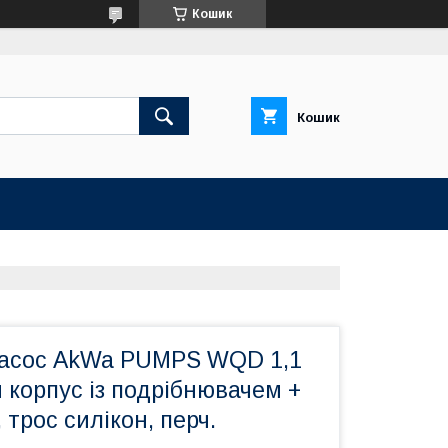
Кошик
Кошик
асос AkWa PUMPS WQD 1,1
 корпус із подрібнювачем +
 трос силікон, перч.