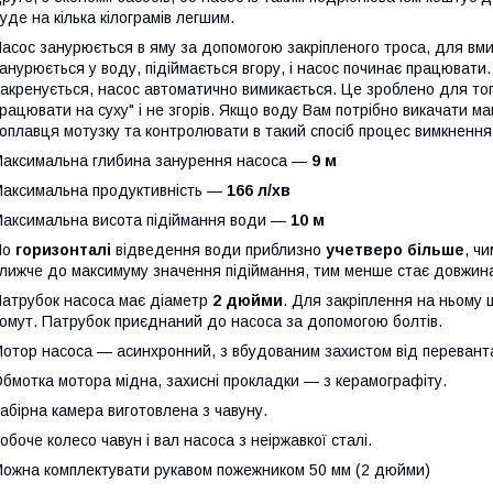
уде на кілька кілограмів легшим.
асос занурюється в яму за допомогою закріпленого троса, для вми
анурюється у воду, підіймається вгору, і насос починає працювати
акренується, насос автоматично вимикається. Це зроблено для тог
рацювати на суху" і не згорів. Якщо воду Вам потрібно викачати м
оплавця мотузку та контролювати в такий спосіб процес вимкнення
аксимальна глибина занурення насоса —
9 м
аксимальна продуктивність —
166 л/хв
аксимальна висота підіймання води —
10 м
По
горизонталі
відведення води приблизно
учетверо більше
, ч
лижче до максимуму значення підіймання, тим менше стає довжина,
атрубок насоса має діаметр
2 дюйми
. Для закріплення на ньому
омут. Патрубок приєднаний до насоса за допомогою болтів.
отор насоса — асинхронний, з вбудованим захистом від перевант
бмотка мотора мідна, захисні прокладки — з керамографіту.
абірна камера виготовлена з чавуну.
обоче колесо чавун і вал насоса з неіржавкої сталі.
ожна комплектувати рукавом пожежником 50 мм (2 дюйми)