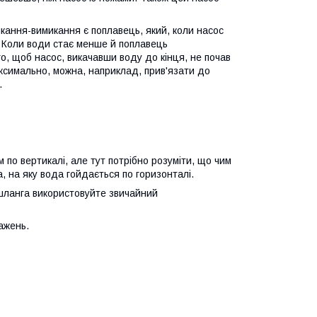
кання-вимикання є поплавець, який, коли насос
. Коли води стає менше й поплавець
о, щоб насос, викачавши воду до кінця, не почав
аксимально, можна, наприклад, прив'язати до
.
им по вертикалі, але тут потрібно розуміти, що чим
 на яку вода гойдається по горизонталі.
 шланга використовуйте звичайний
ажень.