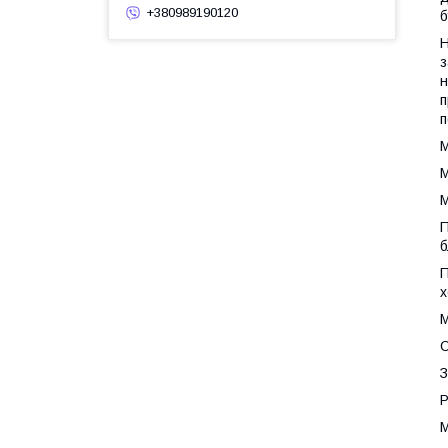
+380989190120
б
Н
з
н
п
п
М
М
М
б
П
х
М
О
З
Р
М