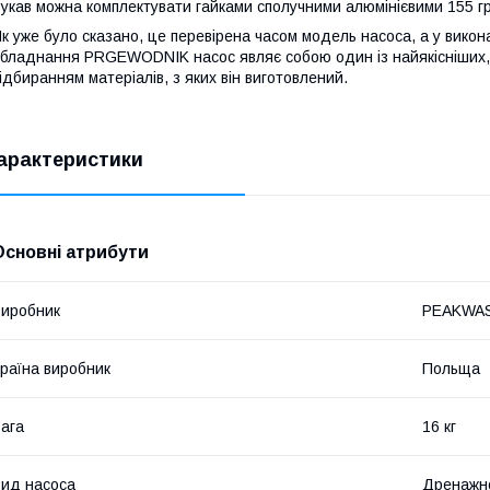
укав можна комплектувати гайками сполучними алюмінієвими 155 г
к уже було сказано, це перевірена часом модель насоса, а у вико
бладнання PRGEWODNIK насос являє собою один із найякісніших, я
ідбиранням матеріалів, з яких він виготовлений.
арактеристики
Основні атрибути
иробник
PEAKWA
раїна виробник
Польща
ага
16 кг
ид насоса
Дренажн