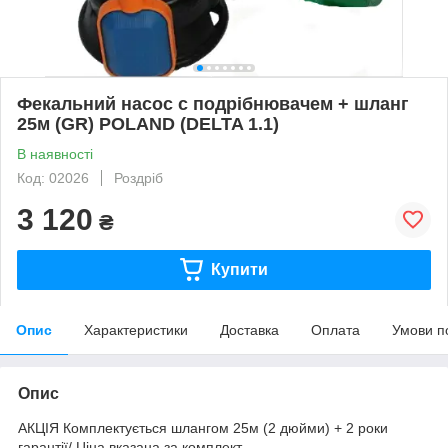
Фекальний насос c подрібнювачем + шланг
25м (GR) POLAND (DELTA 1.1)
В наявності
Код: 02026
Роздріб
3 120
₴
Купити
Опис
Характеристики
Доставка
Оплата
Умови п
Опис
АКЦІЯ Комплектується шлангом 25м (2 дюйми) + 2 роки
гарантії/ Ціна вказана за комплект.