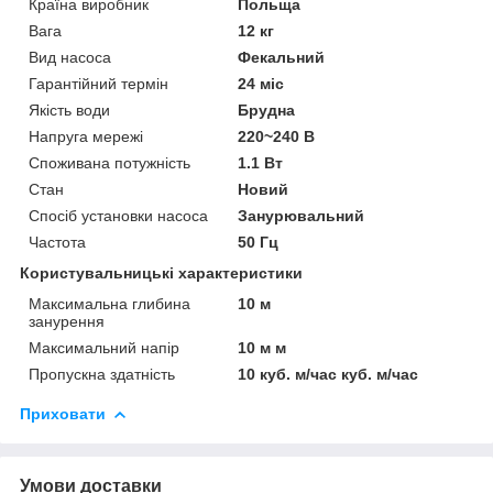
Країна виробник
Польща
Вага
12 кг
Вид насоса
Фекальний
Гарантійний термін
24 міс
Якість води
Брудна
Напруга мережі
220~240 В
Споживана потужність
1.1 Вт
Стан
Новий
Спосіб установки насоса
Занурювальний
Частота
50 Гц
Користувальницькі характеристики
Максимальна глибина
10 м
занурення
Максимальний напір
10 м м
Пропускна здатність
10 куб. м/час куб. м/час
Приховати
Умови доставки