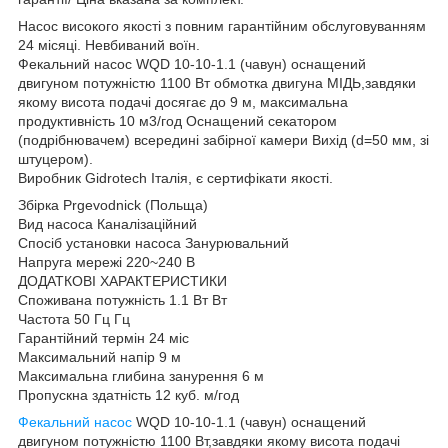
Насос високого якості з повним гарантійним обслуговуванням
24 місяці. Невбиваний воїн.
Фекальний насос WQD 10-10-1.1 (чавун) оснащений
двигуном потужністю 1100 Вт обмотка двигуна МІДЬ,завдяки
якому висота подачі досягає до 9 м, максимальна
продуктивність 10 м3/год Оснащений секатором
(подрібнювачем) всередині забірної камери Вихід (d=50 мм, зі
штуцером).
Виробник Gidrotech Італія, є сертифікати якості.
Збірка Prgevodnick (Польща)
Вид насоса Каналізаційний
Спосіб установки насоса Занурювальний
Напруга мережі 220~240 В
ДОДАТКОВІ ХАРАКТЕРИСТИКИ
Споживана потужність 1.1 Вт Вт
Частота 50 Гц Гц
Гарантійний термін 24 міс
Максимальний напір 9 м
Максимальна глибина занурення 6 м
Пропускна здатність 12 куб. м/год
Фекальний насос
WQD 10-10-1.1 (чавун) оснащений
двигуном потужністю 1100 Вт,завдяки якому висота подачі