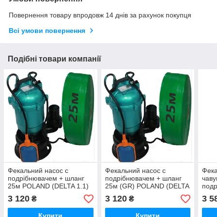
Повернення товару впродовж 14 днів за рахунок покупця
Всі умови повернення
Подібні товари компанії
Фекальний насос c
Фекальний насос c
Фека
подрібнювачем + шланг
подрібнювачем + шланг
чаву
25м POLAND (DELTA 1.1)
25м (GR) POLAND (DELTA
подр
1.1)
WQD 
3 120
3 120
3 5
₴
₴
трос
Купити
Купити