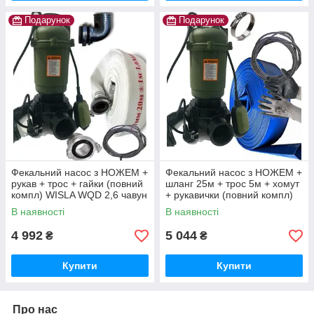
Подарунок
Подарунок
Фекальний насос з НОЖЕМ +
Фекальний насос з НОЖЕМ +
рукав + трос + гайки (повний
шланг 25м + трос 5м + хомут
компл) WISLA WQD 2,6 чавун
+ рукавички (повний компл)
+ перч
WISLA WQD 2.6 чавун
В наявності
В наявності
4 992
5 044
₴
₴
Купити
Купити
Про нас