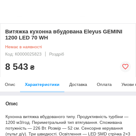
Витяжка кухонна вбудована Eleyus GEMINI
1200 LED 70 WH
Немає в наявності
Код: К0000025823
Роздріб
8 543
₴
Опис
Характеристики
Доставка
Оплата
Умови 
Опис
Кухонна витяжка вбудованого типу. Продуктивність турбіни —
1200 м3/год. Периметральний тип втягування. Споживана
потужність — 226 Вт. Розмір — 52 см. Сенсорне керування
(пульт д/у). Три швидкості. Освітлення — LED SMD стрічка 2×3