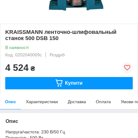
KRAISSMANN ленточно-шлифовальный
станок 500 DSB 150
В наявності
Код: 0202040009c
Роздріб
4 524
₴
Купити
Опис
Характеристики
Доставка
Оплата
Умови п
Опис
Напруга/частота: 230 В/50 Гц
Потужність: 500 Вт