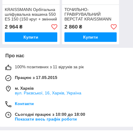
KRAISSMANN Орбітальна
ТОЧИЛЬНО-
шліфувальна машина 550
ГРАВІРУВАЛЬНИЙ
ES 150 (150 круг + змінний
ВЕРСТАТ KRAISSMANN
125)
150 DS 75 (С ГНУЧКИМ
2 964
2 860
₴
₴
ВАЛОМ)
Купити
Купити
Про нас
100% позитивних з 11 відгуків за рік
Працює з 17.05.2015
м. Харків
вул. Раєвської, 16, Харків, Україна
Контакти
Сьогодні працює з 10:00 до 18:00
Показати весь графік роботи