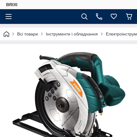
BRIXI
Всі товари
Інструменти і обладнання
Електроінстру