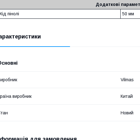
Додаткові параме
Хід пінолі
50 мм
арактеристики
Основні
иробник
Vilmas
раїна виробник
Китай
Стан
Новий
нформація для замовлення