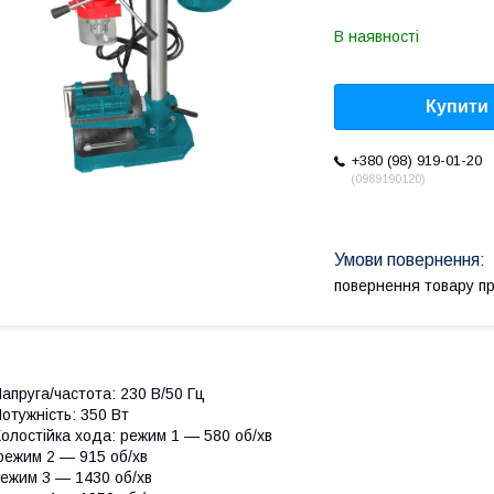
В наявності
Купити
+380 (98) 919-01-20
0989190120
повернення товару п
апруга/частота: 230 В/50 Гц
отужність: 350 Вт
олостійка хода: режим 1 — 580 об/хв
ежим 2 — 915 об/хв
ежим 3 — 1430 об/хв