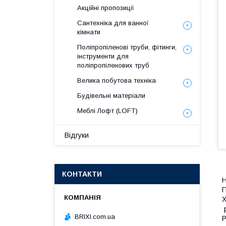
Акційні пропозиції
Сантехніка для ванної
кімнати
Поліпропіленові труби, фітинги,
інструменти для
поліпропіленових труб
Велика побутова техніка
Будівельні матеріали
Меблі Лофт (LOFT)
Відгуки
КОНТАКТИ
Н
П
Х
р
BRIXI.com.ua
Р