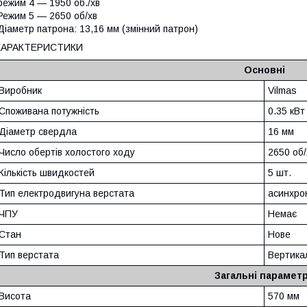
ежим 4 — 1950 об./хв
ежим 5 — 2650 об/хв
іаметр патрона: 13,16 мм (змінний патрон)
ХАРАКТЕРИСТИКИ
Основні
Виробник
Vilmas
Споживана потужність
0.35 кВт
Діаметр свердла
16 мм
Число обертів холостого ходу
2650 об/
Кількість швидкостей
5 шт.
Тип електродвигуна верстата
асинхро
ЧПУ
Немає
Стан
Нове
Тип верстата
Вертика
Загальні парамет
Висота
570 мм