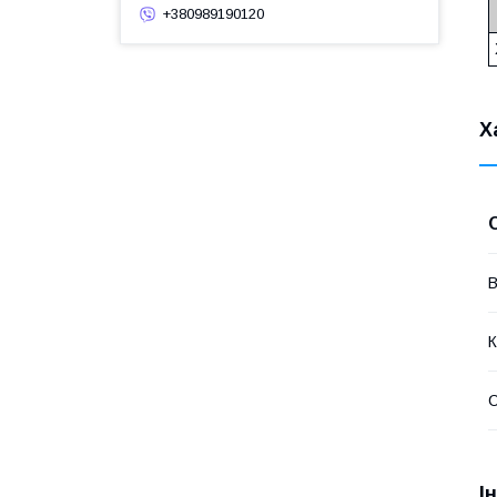
+380989190120
Х
В
К
І