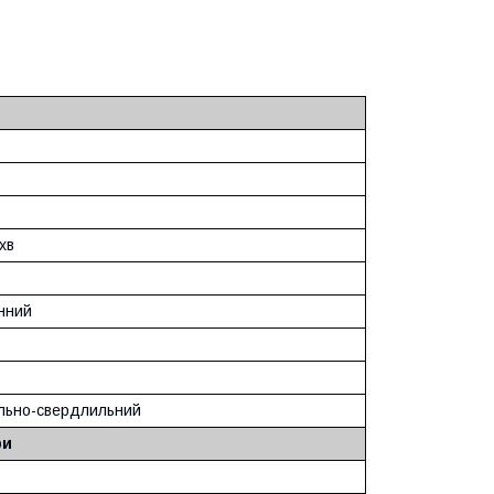
хв
нний
льно-свердлильний
ри