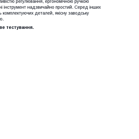
ливістю регулювання, ергономічною ручкою
нні інструмент надзвичайно простий. Серед інших
ь комплектуючих деталей, якісну заводську
ію.
ве тестування.