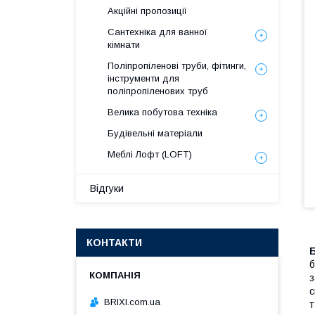
Акційні пропозиції
Сантехніка для ванної
кімнати
Поліпропіленові труби, фітинги,
інструменти для
поліпропіленових труб
Велика побутова техніка
Будівельні матеріали
Меблі Лофт (LOFT)
Відгуки
КОНТАКТИ
б
з
с
BRIXI.com.ua
т