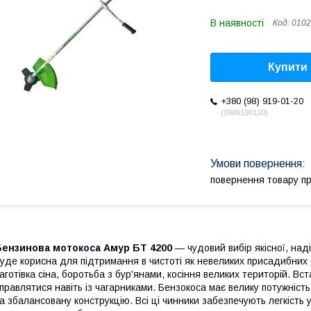
В наявності
Код:
010
Купити
+380 (98) 919-01-20
0989190120
повернення товару п
Бензинова мотокоса Амур БТ 4200
— чудовий вибір якісної, над
уде корисна для підтримання в чистоті як невеликих присадибних д
аготівка сіна, боротьба з бур'янами, косіння великих територій. В
правлятися навіть із чагарниками. Бензокоса має велику потужність
а збалансовану конструкцію. Всі ці чинники забезпечують легкість 