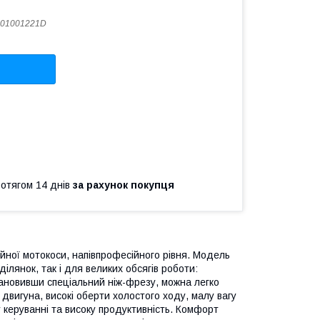
201001221D
ротягом 14 днів
за рахунок покупця
ійної мотокоси, напівпрофесійного рівня. Модель
ілянок, так і для великих обсягів роботи:
становивши спеціальний ніж-фрезу, можна легко
 двигуна, високі оберти холостого ходу, малу вагу
у керуванні та високу продуктивність. Комфорт