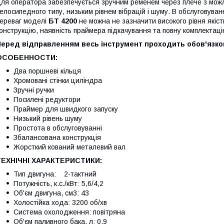
ля оператора забезпечується зручним ременем через плече з мож
елосипедного типу, низьким рівнем вібрацій і шуму. В обслуговува
ереваг моделі
БТ 4200
не можна не зазначити високого рівня якіст
онструкцію, наявність праймера підкачування та повну комплектац
Перед відправленням весь інструмент проходить обов'язко
ОСОБЕННОСТИ:
Два поршневі кільця
Хромовані стінки циліндра
Зручні ручки
Посилені редуктори
Праймер для швидкого запуску
Низький рівень шуму
Простота в обслуговуванні
Збалансована конструкція
Жорсткий кований металевий вал
ТЕХНІЧНІ ХАРАКТЕРИСТИКИ:
Тип двигуна: 2-тактний
Потужність, к.с./кВт: 5,6/4,2
Об'єм двигуна, см3: 43
Холостійка хода: 3200 об/хв
Система охолодження: повітряна
Об'єм паливного бака, л: 0,9