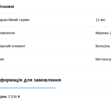
Основні
арантійний термін
12 міс
Живлення
Мережа 
іжучий елемент
Волосінь 
ип
Мотокос
нформація для замовлення
іна:
3 536 ₴