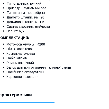
Тип стартера: ручний
Привод: суцільний вал
Тип штанги: нерозбірна
Діаметр штанги, мм: 26
Довжина штанги, м: 1,5
Система косіння: ніж/леска
Вес, кг: 6,5
КОМПЛЕКТАЦИЯ:
Мотокоса Амур БТ 4200
Ніж 3- лопатевої
Косильна головка
Набір ключів
Ремінь наплічний
Бачок для приготування паливної суміші
Посібник з експлуатації
Картонне паковання
арактеристики