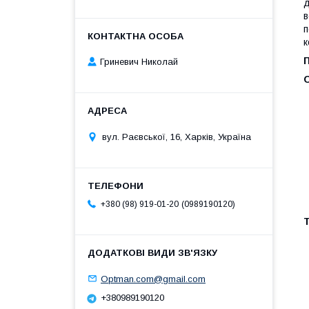
д
в
п
к
Гриневич Николай
вул. Раєвської, 16, Харків, Україна
0989190120
+380 (98) 919-01-20
Optman.com@gmail.com
+380989190120