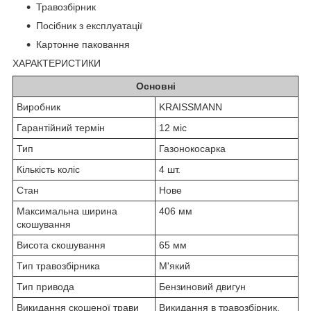
Травозбірник
Посібник з експлуатації
Картонне паковання
ХАРАКТЕРИСТИКИ
Основні
Виробник
KRAISSMANN
Гарантійний термін
12 міс
Тип
Газонокосарка
Кількість коліс
4 шт.
Стан
Нове
Максимальна ширина
406 мм
скошування
Висота скошування
65 мм
Тип травозбірника
М'який
Тип привода
Бензиновий двигун
Викидання скошеної трави
Викидання в травозбірник,