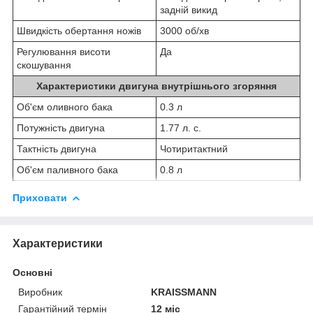
задній викид
Швидкість обертання ножів
3000 об/хв
Регулювання висоти
Да
скошування
Характеристики двигуна внутрішнього згоряння
Об'єм оливного бака
0.3 л
Потужність двигуна
1.77 л. с.
Тактність двигуна
Чотиритактний
Об'єм паливного бака
0.8 л
Приховати
Характеристики
Основні
Виробник
KRAISSMANN
Гарантійний термін
12 міс