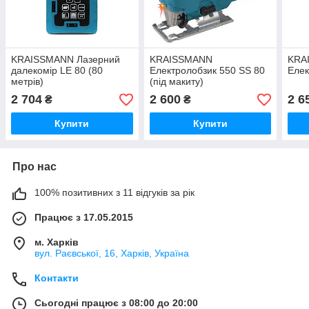
KRAISSMANN Лазерний
KRAISSMANN
KRA
далекомір LE 80 (80
Електролобзик 550 SS 80
Елек
метрів)
(під макиту)
2 704
2 600
2 6
₴
₴
Купити
Купити
Про нас
100% позитивних з 11 відгуків за рік
Працює з 17.05.2015
м. Харків
вул. Раєвської, 16, Харків, Україна
Контакти
Сьогодні працює з 08:00 до 20:00