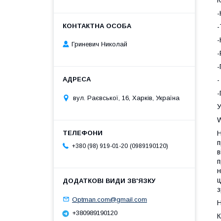
-
-
-
Гриневич Николай
-
-
-
-
вул. Раєвської, 16, Харків, Україна
У
W
Н
п
0989190120
+380 (98) 919-01-20
в
п
н
ц
з
Optman.com@gmail.com
+380989190120
К