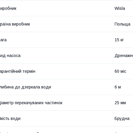
иробник
Wisla
раїна виробник
Польща
ага
15 кг
ид насоса
Дренажн
арантійний термін
60 міс
либина до дзеркала води
6 м
іаметр перекачуваних частинок
25 мм
кість води
Брудна