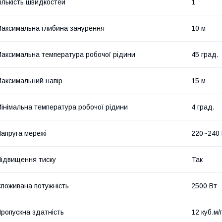
ількість швидкостей
1
аксимальна глибина занурення
10 м
аксимальна температура робочої рідини
45 град.
аксимальний напір
15 м
інімальна температура робочої рідини
4 град.
апруга мережі
220~240
ідвищення тиску
Так
поживана потужність
2500 Вт
ропускна здатність
12 куб.м/