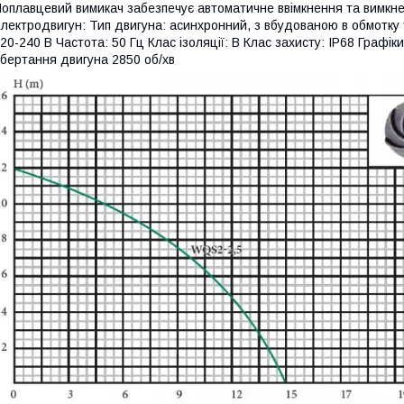
оплавцевий вимикач забезпечує автоматичне ввімкнення та вимкненн
лектродвигун: Тип двигуна: асинхронний, з вбудованою в обмотку
20-240 В Частота: 50 Гц Клас ізоляції: B Клас захисту: IP68 Графік
бертання двигуна 2850 об/хв