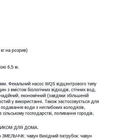
 кг на розрив)
ою 6,5 м.
ями. Фекальний насос WQS відцентрового типу
н з вмістом біологічних відходів, стічних вод,
 надійний, економічний (завдяки збільшеній
ростий у використанні. Також застосовується для
 подавання води з неглибоких колодязів,
 сільському господарстві, поливання городів,
НИКОМ ДЛЯ ДОМА.
со ЗМЕЛЬЧЧК: чавун Вихідний патрубок: чавун