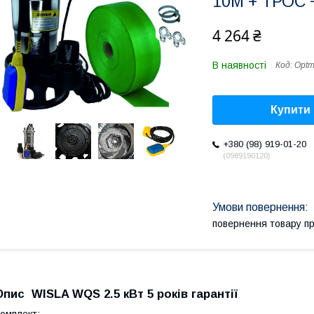
10М + ТРОС 
4 264 ₴
В наявності
Код:
Opt
Купити
+380 (98) 919-01-20
0989190120
повернення товару п
Опис WISLA WQS 2.5 кВт 5 років гарантії
омплект: