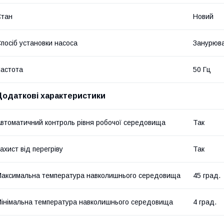
Стан
Новий
посіб установки насоса
Занурюв
астота
50 Гц
Додаткові характеристики
втоматичний контроль рівня робочої середовища
Так
ахист від перегріву
Так
аксимальна температура навколишнього середовища
45 град.
інімальна температура навколишнього середовища
4 град.