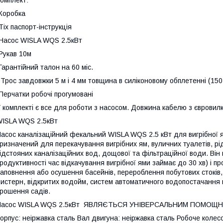
Коробка
Тіх паспорт-інструкція
Насос WISLA WQS 2.5кВт
Рукав 10м
Гарантійний талон на 60 міс.
 Трос завдовжки 5 м і 4 мм товщина в силіконовому обплетенні (150
Перчатки робочі прогумовані
 комплекті є все для роботи з насосом. Довжина кабелю з євровилк
ISLA WQS 2.5кВт
асос каналізаційний фекальний WISLA WQS 2.5 кВт для вигрібної 
ризначений для перекачування вигрібних ям, вуличних туалетів, ріди
ідстояних каналізаційних вод, дощової та фільтраційної води. Він
родуктивності час відкачування вигрібної ями займає до 30 хв) і п
аповнення або осушення басейнів, перероблення побутових стоків,
истерн, відкритих водойм, систем автоматичного водопостачання в
рошення садів.
Насос WISLA WQS 2.5кВт ЯВЛЯЄТЬСЯ УНІВЕРСАЛЬНИМ ПОМОЩ
орпус: неіржавка сталь Вал двигуна: неіржавка сталь Робоче коле