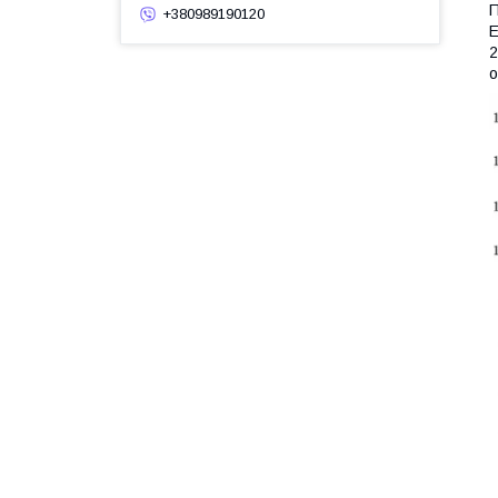
П
+380989190120
Е
2
о