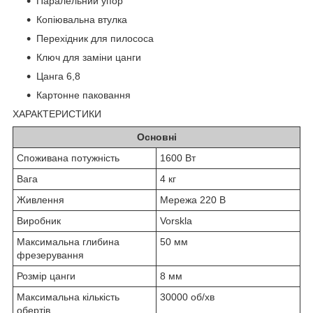
Паралельний упор
Копіювальна втулка
Перехідник для пилососа
Ключ для заміни цанги
Цанга 6,8
Картонне паковання
ХАРАКТЕРИСТИКИ
Основні
Споживана потужність
1600 Вт
Вага
4 кг
Живлення
Мережа 220 В
Виробник
Vorskla
Максимальна глибина
50 мм
фрезерування
Розмір цанги
8 мм
Максимальна кількість
30000 об/хв
обертів