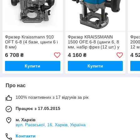
Фрезер Kraissmann 910
Фрезер KRAISSMANN
Фре
OFT 6-8 (4 бази, цанги 6 і
1500 OFE 6-8 (цанги 6, 8
2000
8 мм)
мм, набір фрез (12 шт.) у
12 м
дерев'яному футлярі)
у де
6 708
4 160
4 5
₴
₴
Купити
Купити
Про нас
100% позитивних з 17 відгуків за рік
Працює з 17.05.2015
м. Харків
вул. Раєвської, 16, Харків, Україна
Контакти