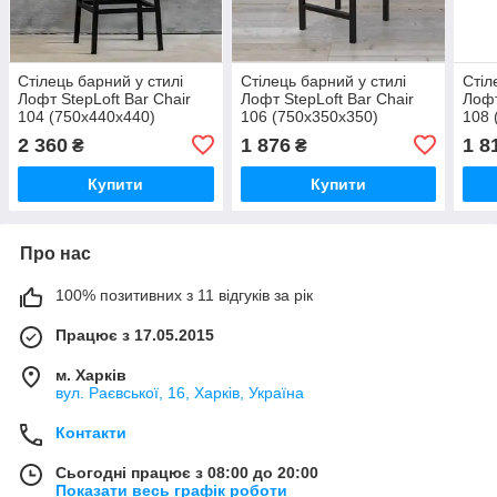
Стілець барний у стилі
Стілець барний у стилі
Стіл
Лофт StepLoft Bar Chair
Лофт StepLoft Bar Chair
Лофт
104 (750x440x440)
106 (750x350x350)
108 
2 360
1 876
1 8
₴
₴
Купити
Купити
Про нас
100% позитивних з 11 відгуків за рік
Працює з 17.05.2015
м. Харків
вул. Раєвської, 16, Харків, Україна
Контакти
Сьогодні працює з 08:00 до 20:00
Показати весь графік роботи