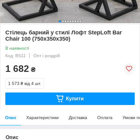
Стілець барний у стилі Лофт StepLoft Bar
Chair 100 (750x350x350)
В наявності
Код: BS11
Опт і роздріб
1 682
₴
1 573 ₴
від 4 шт.
Купити
Опис
Характеристики
Доставка
Оплата
Умови п
Опис