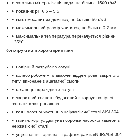
загальна мінералізація води, не більше 1500 г/м3
показник рН 6,5 – 9,5
вміст механічних домішок, не більше 50 г/м3
максимальний розмір частинок, не більше 0,2 мм
максимальна температура перекачується рідини
+35°С
Конструктивні характеристики
напірний патрубок з латуні
колесо робоче – плаваюче, відцентрове, закритого
типу, виконане з ацетатної смоли
фланець перехідної з латуні
зворотний клапан вбудований в корпус напірної
частини електронасоса
вал насосної частини з неіржавіючої сталі AISI 304
гвинти, корпус двигуна і сорочка насосної камери з
нержавіючої сталі
ущільнення торцеве – графіт/кераміка/NBR/AISI 304