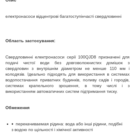
електронасоси відцентрові багатоступінчасті свердловинні
Область застосування:
Свердловинні електронасоси серії 100QJD8 призначені для
подачі чистої води без довговолокнистих домішок з
свердловин з внутрішнім діаметром не менше 110 мм і
колодязів. Ідеально підходять для використання в системах
водопостачання приватних будинків, поливу садів і городів,
системах крапельного зрошення, в тому числі і з
використанням автоматичних систем підтримання тиску.
Обмеження
перекачиваемая рідина: вода або інші рідини, подібні
з водою по щільності і хімічної активності