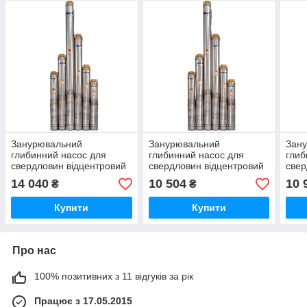
Занурювальний
Занурювальний
Зан
глибинний насос для
глибинний насос для
глиб
свердловин відцентровий
свердловин відцентровий
свер
100QJD 220-1.5 Sprut
100QJD 208-0.55 Sprut
100Q
14 040
10 504
10 
₴
₴
Купити
Купити
Про нас
100% позитивних з 11 відгуків за рік
Працює з 17.05.2015