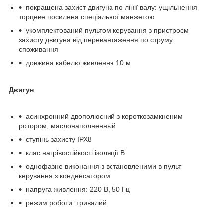
покращена захист двигуна по лінії валу: ущільнення
торцеве посилена спеціальної манжетою
укомплектований пультом керування з пристроєм
захисту двигуна від перевантаження по струму
споживання
довжина кабелю живлення 10 м
Двигун
асинхронний двополюсний з короткозамкненим
ротором, маслонаполненный
ступінь захисту ІРХ8
клас нагрівостійкості ізоляції В
однофазне виконання з встановленими в пульт
керування з конденсатором
напруга живлення: 220 В, 50 Гц
режим роботи: тривалий