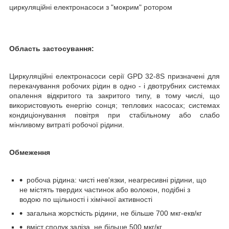
циркуляційні електронасоси з "мокрим" ротором
Область застосування:
Циркуляційні електронасоси серії GPD 32-8S призначені для
перекачування робочих рідин в одно - і двотрубних системах
опалення відкритого та закритого типу, в тому числі, що
використовують енергію сонця; теплових насосах; системах
кондиціонування повітря при стабільному або слабо
мінливому витраті робочої рідини.
Обмеження
робоча рідина: чисті нев'язки, неагресивні рідини, що
не містять твердих частинок або волокон, подібні з
водою по щільності і хімічної активності
загальна жорсткість рідини, не більше 700 мкг-екв/кг
вміст сполук заліза, не більше 500 мкг/кг