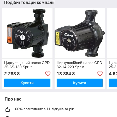
Подібні товари компанії
Циркуляційний насос GPD
Циркуляційний насос GPD
Цирк
25-6S-180 Sprut
32-14-220 Sprut
25-8
2 288
13 884
4 6
₴
₴
Купити
Купити
Про нас
100% позитивних з 11 відгуків за рік