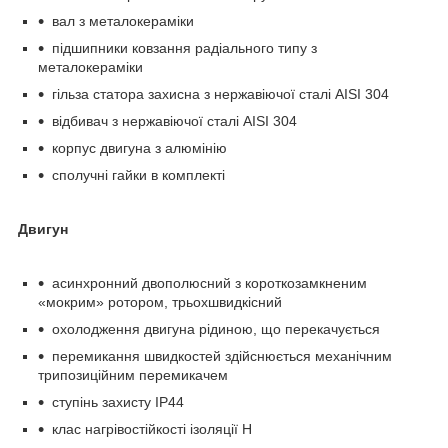
вал з металокераміки
підшипники ковзання радіального типу з
металокераміки
гільза статора захисна з нержавіючої сталі AISI 304
відбивач з нержавіючої сталі AISI 304
корпус двигуна з алюмінію
сполучні гайки в комплекті
Двигун
асинхронний двополюсний з короткозамкненим
«мокрим» ротором, трьохшвидкісний
охолодження двигуна рідиною, що перекачується
перемикання швидкостей здійснюється механічним
трипозиційним перемикачем
ступінь захисту IP44
клас нагрівостійкості ізоляції H