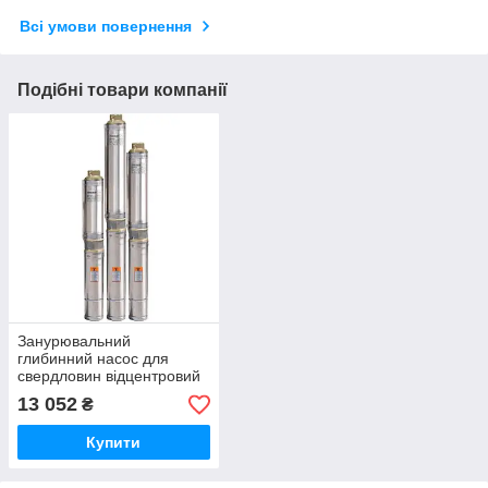
Всі умови повернення
Подібні товари компанії
Занурювальний
глибинний насос для
свердловин відцентровий
БЦП 1.8-75У "Насоси +"
13 052
₴
СТАЛЕВИЙ ТРОС
ПІДВІСУ
Купити