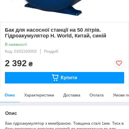
Бак для насосної станції на 50 літрів.
Гідроакумулятор H. World, Китай, синій
В наявності
Код: 0101160002
Роздріб
2 392
₴
Купити
Опис
Характеристики
Доставка
Оплата
Умови п
Опис
Бак гідроакумулятор з мембраною. Товщина сталі 1мм. Тиск в
баку виставлено повністю готовий до використання як для