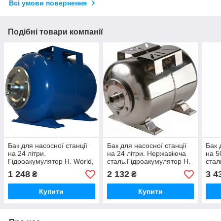
Всі умови повернення
Подібні товари компанії
Бак для насосної станції
Бак для насосної станції
Бак 
на 24 літри.
на 24 літри. Нержавіюча
на 5
Гідроакумулятор H. World,
сталь.Гідроакумулятор H.
стал
Китай, синій
World, Китай
Worl
1 248
2 132
3 4
₴
₴
Купити
Купити