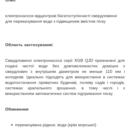
електронасоси відцентрові багатоступінчасті свердловинні
для перекачування води з підвищеним вмістом піску
Область застосування:
Свердловинні електронасоси серії KGB QJD призначені для
подачі чистої води без довговолокнистих домішок з
свердловин з внутрішнім діаметром не менше 110 мм і
колодязів. Ідеально підходять для використання в системах
водопостачання приватних будинків, поливу садів і городів,
системах крапельного зрошення, в тому числі і з
використанням автоматичних систем підтримання тиску.
Обмеження
перекачувана рідина: вода (крім морської)