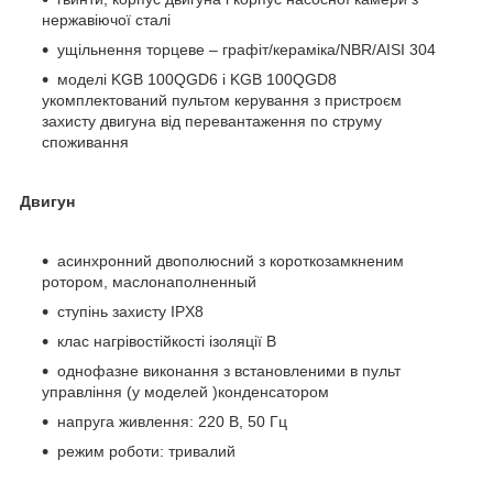
нержавіючої сталі
ущільнення торцеве – графіт/кераміка/NBR/AISI 304
моделі KGB 100QGD6 і KGB 100QGD8
укомплектований пультом керування з пристроєм
захисту двигуна від перевантаження по струму
споживання
Двигун
асинхронний двополюсний з короткозамкненим
ротором, маслонаполненный
ступінь захисту IPX8
клас нагрівостійкості ізоляції В
однофазне виконання з встановленими в пульт
управління (у моделей )конденсатором
напруга живлення: 220 В, 50 Гц
режим роботи: тривалий