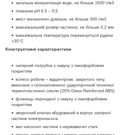
загальна мінералізація води, не більше 1500 г/м3
показник рН 6,5 – 9,5
вміст механічних домішок, не більше 300 г/м3
максимальний розмір частинок, не більше 0,2 мм
максимальна температура перекачується рідини
+35°С
Конструктивні характеристики
напірний патрубок з чавуну з лакофарбовим
покриттям
колесо робоче – відцентрове, закритого типу,
виконане з склонаповненої ударопрочной технічної
термопластичної смоли (20% Glass Reinforced ABS)
фланець перехідної з чавуну з лакофарбовим
покриттям
зворотний клапан вбудований в корпус напірної
частини електронасоса
вал насосної частини з нержавіючої сталі
гвинти, корпус двигуна і корпус насосної камери з