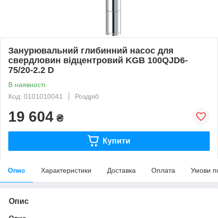
Занурювальний глибинний насос для
свердловин відцентровий KGB 100QJD6-
75/20-2.2 D
В наявності
Код: 0101010041
Роздріб
19 604
₴
Купити
Опис
Характеристики
Доставка
Оплата
Умови п
Опис
Опис