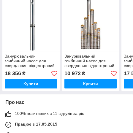
Занурювальний
Занурювальний
Зан
глибинний насос для
глибинний насос для
глиб
свердловин відцентровий
свердловин відцентровий
свер
KGB 100QJD8-63/15-2.2 D
100QJD 210-0.75 Sprut
KGB 
18 356
10 972
17 
₴
₴
Купити
Купити
Про нас
100% позитивних з 11 відгуків за рік
Працює з 17.05.2015