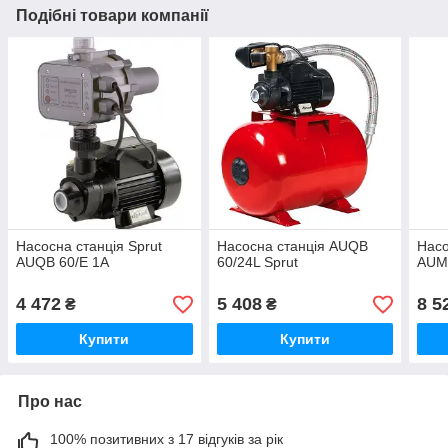
Подібні товари компанії
Насосна станція Sprut
Насосна станція AUQB
Насо
AUQB 60/E 1A
60/24L Sprut
AUM
4 472
5 408
8 5
₴
₴
Купити
Купити
Про нас
100% позитивних з 17 відгуків за рік