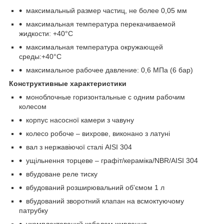
максимальный размер частиц, не более 0,05 мм
максимальная температура перекачиваемой
жидкости: +40°С
максимальная температура окружающей
среды:+40°С
максимальное рабочее давление: 0,6 МПа (6 бар)
Конструктивные характеристики
моноблочные горизонтальные с одним рабочим
колесом
корпус насосної камери з чавуну
колесо робоче – вихрове, виконано з латуні
вал з нержавіючої сталі AISI 304
ущільнення торцеве – графіт/кераміка/NBR/AISI 304
вбудоване реле тиску
вбудований розширювальний об'ємом 1 л
вбудований зворотний клапан на всмоктуючому
патрубку
укомплектований кабелем живлення