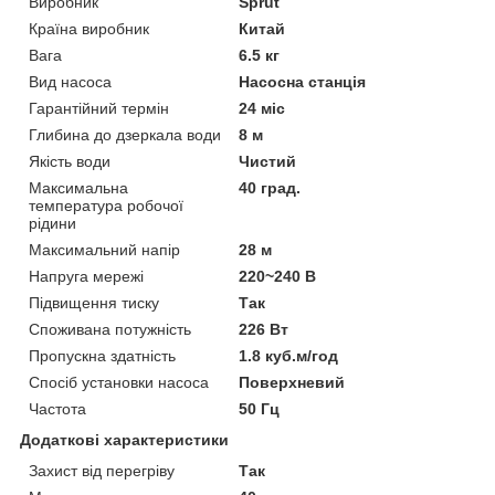
Виробник
Sprut
Країна виробник
Китай
Вага
6.5 кг
Вид насоса
Насосна станція
Гарантійний термін
24 міс
Глибина до дзеркала води
8 м
Якість води
Чистий
Максимальна
40 град.
температура робочої
рідини
Максимальний напір
28 м
Напруга мережі
220~240 В
Підвищення тиску
Так
Споживана потужність
226 Вт
Пропускна здатність
1.8 куб.м/год
Спосіб установки насоса
Поверхневий
Частота
50 Гц
Додаткові характеристики
Захист від перегріву
Так