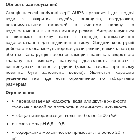
Область застосування:
Станції насосні побутові серії AUPS призначені для подачі
води з відкритих водойм, колодязів, свердловин,
накопичувальних ємностей в системи поливу та
водопостачання в автоматичному режимі. Використовуються
в системах поливу садів і городів, автоматичного
водопостачання для підвищення тиску. Завдяки конструкції
робочого колеса можуть перекачувати рідини, в яких є повітря
або газ. Конструкція насосної камери і наявність зворотного
клапану на вхідному патрубку дозволяють витягати і
виштовхувати повітря з рідини (камера насоса при цьому
повинна бути заповнена водою). Являются хорошим
решением там, где есть ограничения по габаритным
размерам.
Ограничения
перекачиваемая жидкость: вода или другие жидкости,
сходные с водой по плотности и химической активности
общая минерализация воды, не более 1500 г/м³
показатель рН 6,5 – 9,5
содержание механических примесей, не более 20 г/
м³