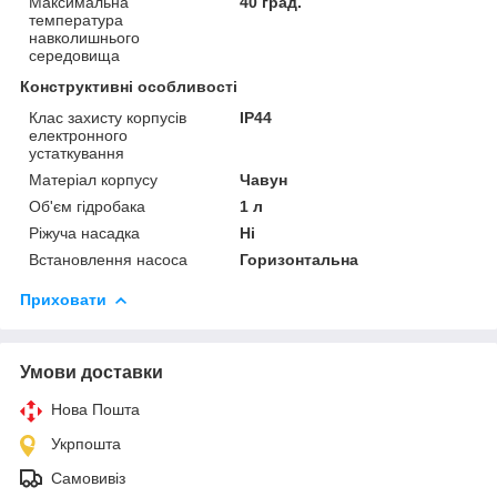
Максимальна
40 град.
температура
навколишнього
середовища
Конструктивні особливості
Клас захисту корпусів
IP44
електронного
устаткування
Матеріал корпусу
Чавун
Об'єм гідробака
1 л
Ріжуча насадка
Ні
Встановлення насоса
Горизонтальна
Приховати
Умови доставки
Нова Пошта
Укрпошта
Самовивіз