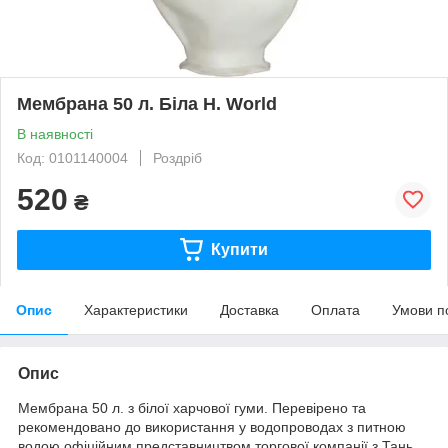
Мембрана 50 л. Біла H. World
В наявності
Код: 0101140004
Роздріб
520
₴
Купити
Опис
Характеристики
Доставка
Оплата
Умови п
Опис
Мембрана 50 л. з білої харчової гуми. Перевірено та
рекомендовано до використання у водопроводах з питною
водою офіційним представництвом торгової компанії з Тань