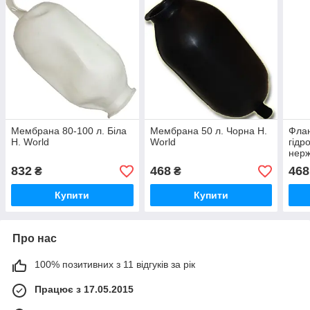
Мембрана 80-100 л. Біла
Мембрана 50 л. Чорна H.
Фла
H. World
World
гідр
нерж
832
468
468
₴
₴
Купити
Купити
Про нас
100% позитивних з 11 відгуків за рік
Працює з 17.05.2015