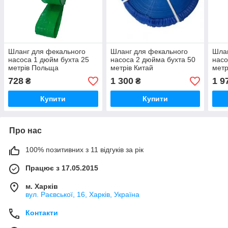
Шланг для фекального
Шланг для фекального
Шлан
насоса 1 дюйм бухта 25
насоса 2 дюйма бухта 50
насо
метрів Польща
метрів Китай
метр
728
1 300
1 9
₴
₴
Купити
Купити
Про нас
100% позитивних з 11 відгуків за рік
Працює з 17.05.2015
м. Харків
вул. Раєвської, 16, Харків, Україна
Контакти