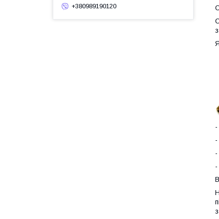
+380989190120
О
О
з
Я
-
-
-
-
В
Н
п
з