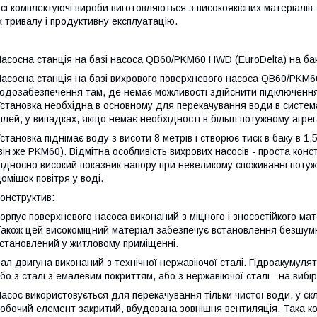
сі комплектуючі вироби виготовляються з високоякісних матеріалів:
х тривалу і продуктивну експлуатацію.
асосна станція на базі насоса QB60/PKM60 HWD (EuroDelta) на ба
асосна станція на базі вихрового поверхневого насоса QB60/PKM6
одозабезпечення там, де немає можливості здійснити підключенн
становка необхідна в основному для перекачування води в систем
ілей, у випадках, якщо немає необхідності в більш потужному агрег
становка піднімає воду з висоти 8 метрів і створює тиск в баку в 1
він же PKM60). Відмітна особливість вихрових насосів - проста конст
ідносно високий показник напору при невеликому споживанні потуж
омішок повітря у воді.
онструктив:
орпус поверхневого насоса виконаний з міцного і зносостійкого мат
акож цей високоміцний матеріал забезпечує встановлення безшумну
становлений у житловому приміщенні.
ал двигуна виконаний з технічної нержавіючої сталі. Гідроакумуля
бо з сталі з емалевим покриттям, або з нержавіючої сталі - на вибір
асос використовується для перекачування тільки чистої води, у ск
обочий елемент закритий, вбудована зовнішня вентиляція. Така к