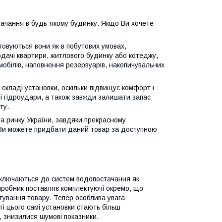
тачання в будь-якому будинку. Якщо Ви хочете
товуються вони як в побутових умовах,
одачі квартири, житлового будинку або котеджу,
мобілів, наповнення резервуарів, накопичувальних
 складі установки, оскільки підвищує комфорт і
і гідроудари, а також завжди залишати запас
ту.
на ринку України, завдяки прекрасному
 Ви можете придбати даний товар за доступною
підключаються до систем водопостачання як
иробник поставляє комплектуючі окремо, що
ортування товару. Тепер особлива увага
ті цього самі установки стають більш
, знизилися шумові показники.