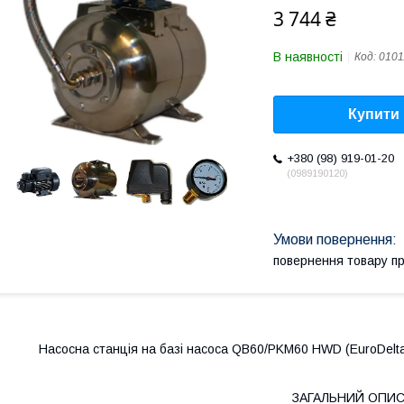
3 744 ₴
В наявності
Код:
0101
Купити
+380 (98) 919-01-20
0989190120
повернення товару п
Насосна станція на базі насоса QB60/PKM60 HWD (EuroDelta)
ЗАГАЛЬНИЙ ОПИ