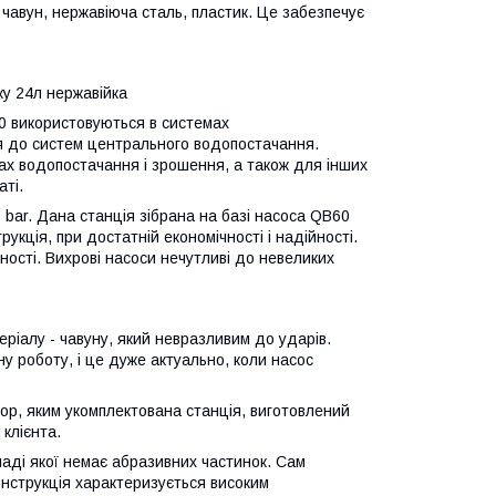
 чавун, нержавіюча сталь, пластик. Це забезпечує
ку 24л нержавійка
0 використовуються в системах
я до систем центрального водопостачання.
ах водопостачання і зрошення, а також для інших
аті.
,5 bar. Дана станція зібрана на базі насоса QB60
рукція, при достатній економічності і надійності.
ності. Вихрові насоси нечутливі до невеликих
еріалу - чавуну, який невразливим до ударів.
 роботу, і це дуже актуально, коли насос
тор, яким укомплектована станція, виготовлений
 клієнта.
ладі якої немає абразивних частинок. Сам
онструкція характеризується високим