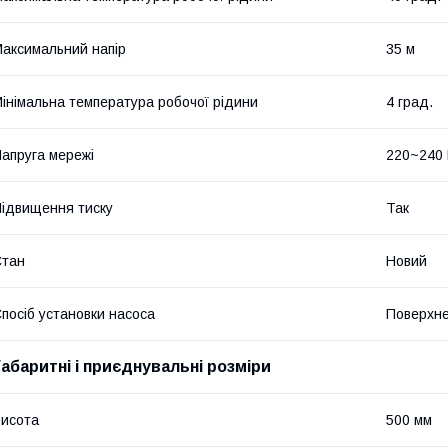
аксимальний напір
35 м
інімальна температура робочої рідини
4 град.
апруга мережі
220~240
ідвищення тиску
Так
Стан
Новий
посіб установки насоса
Поверхн
Габаритні і приєднувальні розміри
исота
500 мм