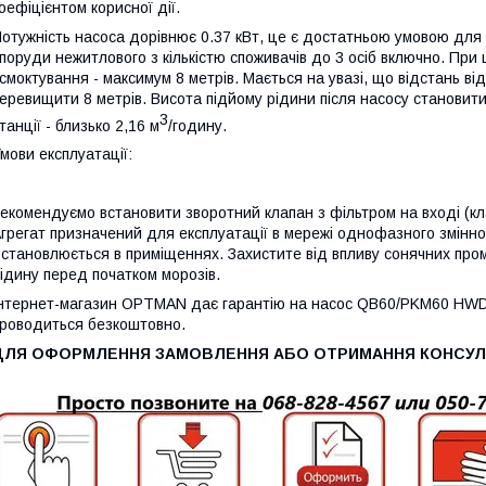
оефіцієнтом корисної дії.
отужність насоса дорівнює 0.37 кВт, це є достатньою умовою дл
поруди нежитлового з кількістю споживачів до 3 осіб включно. При
смоктування - максимум 8 метрів. Мається на увазі, що відстань ві
еревищити 8 метрів. Висота підйому рідини після насосу становит
3
танції - близько 2,16 м
/годину.
мови експлуатації:
екомендуємо встановити зворотний клапан з фільтром на вході (кла
грегат призначений для експлуатації в мережі однофазного змінног
становлюється в приміщеннях. Захистите від впливу сонячних проме
ідину перед початком морозів.
нтернет-магазин OPTMAN дає гарантію на насос QB60/PKM60 HWD (E
роводиться безкоштовно.
ДЛЯ ОФОРМЛЕННЯ ЗАМОВЛЕННЯ АБО ОТРИМАННЯ КОНСУЛЬ