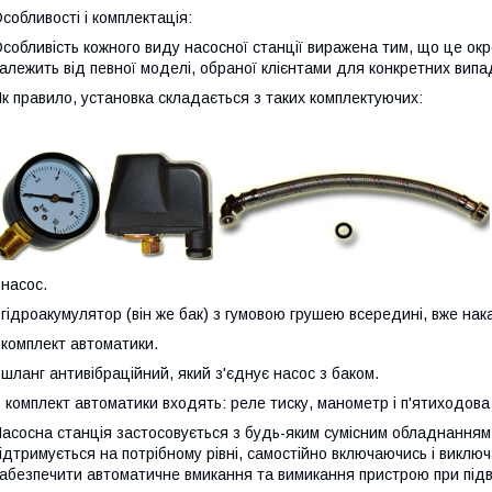
собливості і комплектація:
собливість кожного виду насосної станції виражена тим, що це ок
алежить від певної моделі, обраної клієнтами для конкретних випад
к правило, установка складається з таких комплектуючих:
 насос.
 гідроакумулятор (він же бак) з гумовою грушею всередині, вже нака
 комплект автоматики.
 шланг антивібраційний, який з'єднує насос з баком.
 комплект автоматики входять: реле тиску, манометр і п'ятиходова 
асосна станція застосовується з будь-яким сумісним обладнанням дл
ідтримується на потрібному рівні, самостійно включаючись і виклю
абезпечити автоматичне вмикання та вимикання пристрою при підвищ