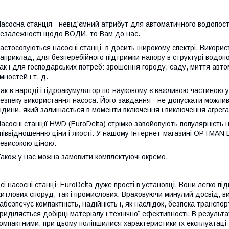
асосна станція - невід'ємний атрибут для автоматичного водопос
езалежності щодо ВОДИ, то Вам до нас.
астосовуються насосні станції в досить широкому спектрі. Викорис
априклад, для безперебійного підтримки напору в структурі водоп
ак і для господарських потреб: зрошення городу, саду, миття авто
мностей і т. д.
ак в народі і гідроакумулятор по-науковому є важливою частиною у
езпеку використання насоса. Його завдання - не допускати можлив
ідини, який залишається в моменти включення і виключення агрега
асосні станції HWD (EuroDelta) стрімко завойовують популярність 
піввідношенню ціни і якості. У нашому Інтернет-магазині OPTMAN
евисокою ціною.
акож у нас можна замовити комплектуючі окремо.
сі насосні станції EuroDelta дуже прості в установці. Вони легко 
итлових споруд, так і промислових. Враховуючи минулий досвід, в
абезпечує компактність, надійність і, як наслідок, безпека трансп
риділяється добірці матеріалу і технічної ефективності. В результа
омпактними, при цьому поліпшилися характеристики їх експлуатації