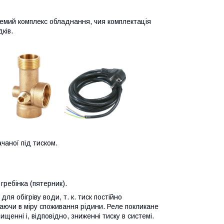
ремий комплекс обладнання, чия комплектація
ків.
чаної під тиском.
гребінка (пятерник).
я обігріву води, т. к. тиск постійно
чаючи в міру споживання рідини. Реле покликане
енні і, відповідно, зниженні тиску в системі.