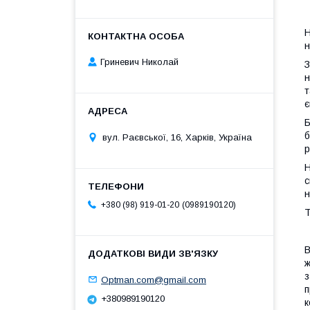
Н
н
Гриневич Николай
З
н
т
є
Б
б
вул. Раєвської, 16, Харків, Україна
р
Н
с
н
0989190120
+380 (98) 919-01-20
Т
В
ж
з
Optman.com@gmail.com
п
+380989190120
к