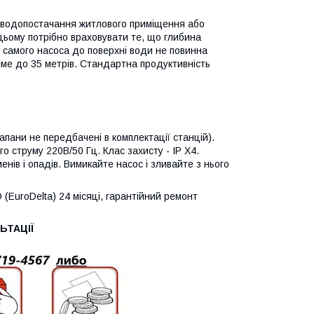
я водопостачання житлового приміщення або
 цьому потрібно враховувати те, що глибина
д самого насоса до поверхні води не повинна
име до 35 метрів. Стандартна продуктивність
пани не передбачені в комплектації станцій).
о струму 220В/50 Гц. Клас захисту - IP X4.
нів і опадів. Вимикайте насос і зливайте з нього
uroDelta) 24 місяці, гарантійний ремонт
ТАЦІЇ