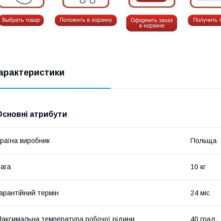
арактеристики
Основні атрибути
раїна виробник
Польща
ага
10 кг
арантійний термін
24 міс
аксимальна температура робочої рідини
40 град.