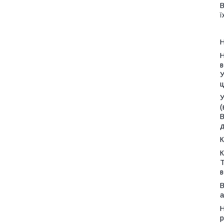
В
ї
Н
Н
в
У
ц
У
(
В
д
К
К
Т
в
В
а
Н
р