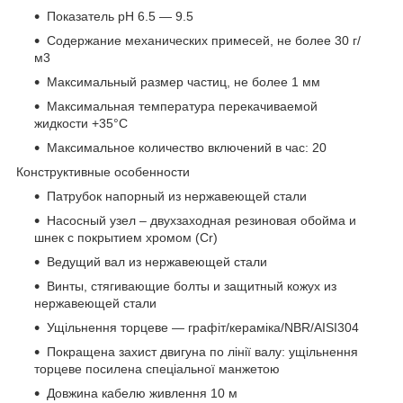
Показатель рН 6.5 — 9.5
Содержание механических примесей, не более 30 г/
м3
Максимальный размер частиц, не более 1 мм
Максимальная температура перекачиваемой
жидкости +35°С
Максимальное количество включений в час: 20
Конструктивные особенности
Патрубок напорный из нержавеющей стали
Насосный узел – двухзаходная резиновая обойма и
шнек с покрытием хромом (Cr)
Ведущий вал из нержавеющей стали
Винты, стягивающие болты и защитный кожух из
нержавеющей стали
Ущільнення торцеве — графіт/кераміка/NBR/AISI304
Покращена захист двигуна по лінії валу: ущільнення
торцеве посилена спеціальної манжетою
Довжина кабелю живлення 10 м