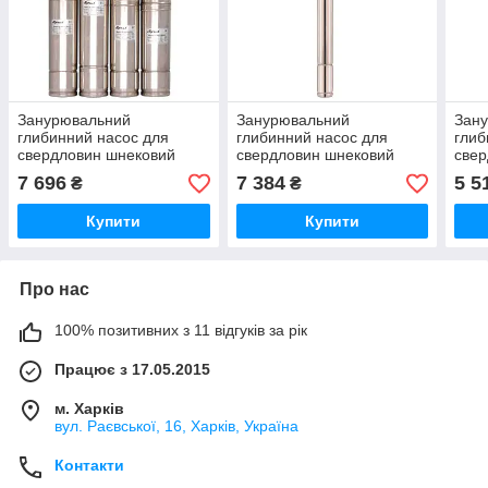
Занурювальний
Занурювальний
Зан
глибинний насос для
глибинний насос для
глиб
свердловин шнековий
свердловин шнековий
свер
4SQGD 1,8-100-0.75 Sprut
Sprut 2S QGD 0.5-25-0.37
QGDa
7 696
7 384
5 5
₴
₴
"IGLA"
Купити
Купити
Про нас
100% позитивних з 11 відгуків за рік
Працює з 17.05.2015
м. Харків
вул. Раєвської, 16, Харків, Україна
Контакти